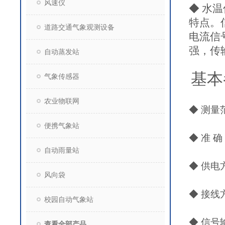
风速仪
◆ 水
特点。
道路交通气象观测设备
电流信
强，传
自动蒸发站
基本
气象传感器
农业物联网
◆
测量范
便携气象站
◆ 准 确
自动雨量站
◆ 供电方
风向袋
◆ 接线
校园自动气象站
◆ 信号输
查看全部产品