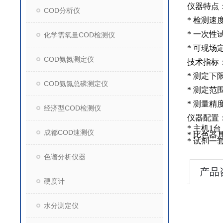
仪器特点
COD分析仪
*
检测速
*
一次性
化学需氧量COD检测仪
*
可现场
COD氨氮测定仪
技术指标
*
测定下
COD氨氮总磷测定仪
*
测定范
*
测量精
经济型COD检测仪
仪器配置
*
主机
1
台
成都COD速测仪
*
比色器
*
试剂一
色谱分析仪器
产品
硬度计
水分测定仪