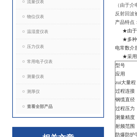
流量仪表
（由于介
反射回波
物位仪表
产品特点
★
由于
温湿度仪表
★
多种
压力仪表
电常数介
★
采用
常用电子仪表
型号
应用
测量仪表
zui大量程
过程连接
测厚仪
钢缆直径
查看全部产品
过程压力
测量精度
射频范围
防爆防护