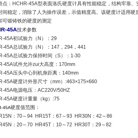
特点：
HCHR-45A
型表面洛氏硬度计具有性能稳定，结构牢靠、
时间稳定，消除了人为操作误差，示值精度高。该硬度计适用硬
和可锻铸铁的硬度的测定
R-45A
技术参数
R-45A
初试验力（N）：29
R-45A
总试验力（N）：147，294，441
R-45A
总试验力保持时间（S）：1-30
R-45A
试件允许zui大高度：170mm
R-45A
压头中心到机身距离：140mm
R-45A
硬度计外形尺寸（mm）:463×175×660
R-45A
电源电压：AC220V/50HZ
R-45A
硬度计重量（kg）:75
硬度值范围：
R-45A
R15N
：70～94 HR15T：67～93 HR30N：42～86
R45N
：20～70 HR45T：10～72 HR30T：29～82