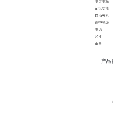
电导电极 C
记忆功
自动关
保护等
电源 2
尺寸 1
重量
产品