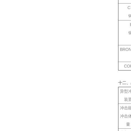
C
BRO
CO
十二、
异型
装
冲击
冲击
量