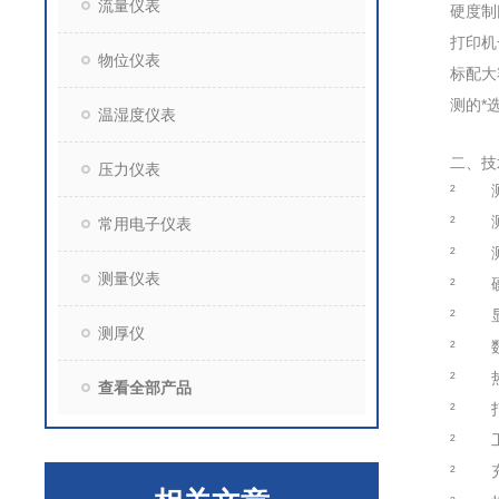
流量仪表
硬度制
打印机
物位仪表
标配大
测的*
温湿度仪表
二、技
压力仪表
² 测
² 测
常用电子仪表
² 测
测量仪表
² 硬
² 显
测厚仪
² 数
² 热
查看全部产品
² 打
² 工
² 充