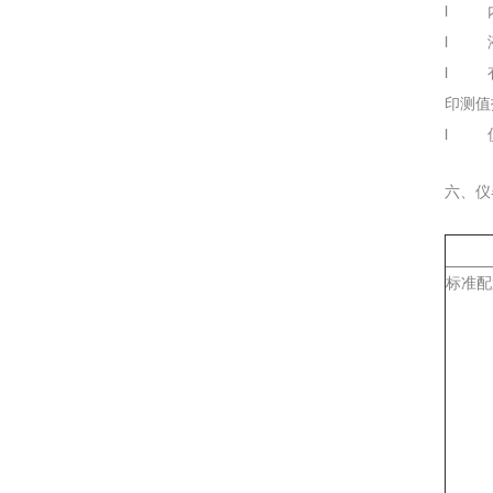
l 内
l 液
l 有
印测值
l 仪
六、仪
标准配