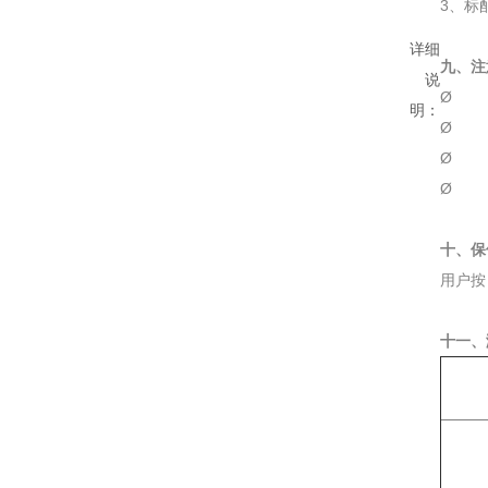
3、标
详细
九、注
说
Ø 本
明：
Ø 打
Ø 不
Ø 如
十、保
用户按
十一、