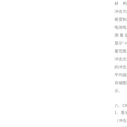
材 料
冲击方
硬度制
电池电
测 量
显示“
量范围
冲击次
的冲击
平均值
存储图
示。
八、C
1、显
（冲击