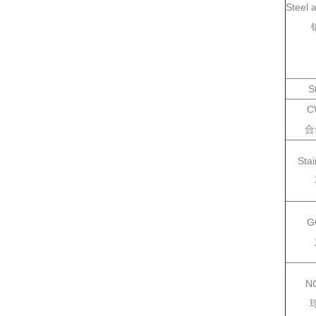
Steel 
S
C
合
Stai
G
N