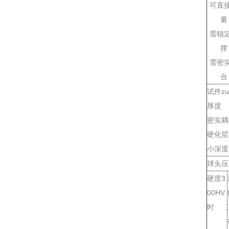
可直
量
需稳
撑
需密
合
试件zu
厚度
密实耦
硬化层z
小深度
球头压
硬度3
00HV
时