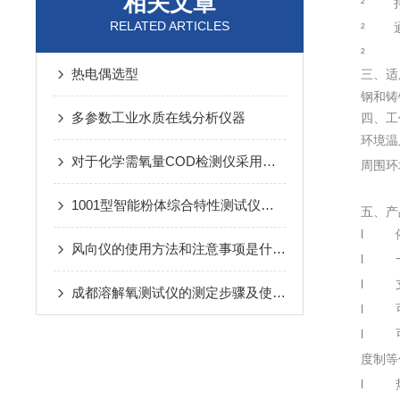
相关文章
² 持
RELATED ARTICLES
² 通
²
热电偶选型
三、适
钢和铸
多参数工业水质在线分析仪器
四、工
环境温
对于化学需氧量COD检测仪采用的特点详细分析报告
周围环
1001型智能粉体综合特性测试仪在稀土行业的应用
五、产
l 依
风向仪的使用方法和注意事项是什么？
l 一
l 支
成都溶解氧测试仪的测定步骤及使用注意事项如下
l 可
l 可
度制等
l 热