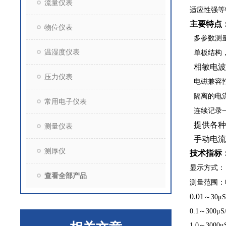
流量仪表
适应性强等
主要特点
物位仪表
多参数测
温湿度仪表
单板结构
相敏电波
压力仪表
电磁兼容
隔离的电
常用电子仪表
连续记录
提供各种
测量仪表
手动电流
测厚仪
技术指标
显示方式：
查看全部产品
测量范围：
0.01
～
30
μ
S
0.1
～
300
μ
S
1.0
～
3000
μ