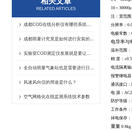
相关文章
10
～
30000
μ
RELATED ARTICLES
注：宽范围
成都COD在线分析仪有哪些系统组成的呢？
分辨率：
0.
电极常数：
成都雨量计究竟是如何进行安装的呢？
电导率与
温补范围：
实验室COD测定仪发展就是要让市场得到满意
精
度：±
0.
全自动雨量气象站也是需要进行日常保养的
电流隔离输
报警继电器
风速风向仪的用途是什么？
通讯接口：
电
源：
AC2
空气网格化在线监测系统技术参数
防护等级：
工作条件：
掉电保存：
重量
:0.8kg