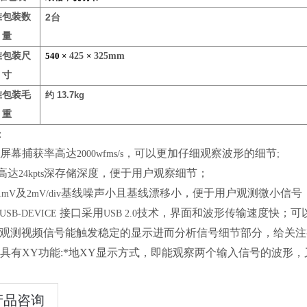
准包装数
2
台
量
准包装尺
540
×
425
×
325mm
寸
准包装毛
约 13.7kg
重
：
屏幕捕获率高达
，可以更加仔细观察波形的细节
2000wfms/s
;
高达
深存储深度，便于用户观察细节；
24kpts
及
基线噪声小且基线漂移小，便于用户观测微小信号
1mV
2mV/div
接口采用
技术，界面和波形传输速度快；可
USB-DEVICE
USB 2.0
观测视频信号能触发稳定的显示进而分析信号细节部分，给关注
具有
XY
功能
:
*地
XY
显示方式，即能观察两个输入信号的波形，
产品咨询