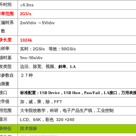
升时间
4.3ns
≤
样率范围
2GS/s
直
偏转系
2mV/div
5V/div
～
数
录长度
1024k
采样率
2GS/s
50GS/s
实时：
等效：
描时基
5ns~50s/div
发
类型
边沿、脉宽、视频、
斜率、
LA
形参数自
２７种
动测量
接口
标准配置：
USB Device
，
USB Host
，
Pass/Fail
，
LA
接口，万用表
数学值
FFT
加，减，乘，除，
用范围
大专院校教学，科研，电子产品生产线，工业控制
显示
LCD
64K
320 ×240
、
，彩色
表
特征
技术指标