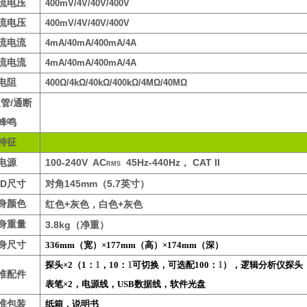
流电压
400mV/4V/40V/400V
流电压
400mV/4V/40V/400V
流电流
4mA/40mA/400mA/
4A
流电流
4mA/40mA/400mA/
4A
电阻
400Ω/4kΩ/40kΩ/400kΩ/4MΩ/40MΩ
/
极管
通断
蜂鸣
特征
100-240V
AC
45Hz-440Hz
CAT II
电源
，
RMS
CD
145mm
5.7
尺寸
对角
（
英寸
）
身颜色
+
+
红色
灰色，白色
灰色
身重量
3.8kg
（净重）
身尺寸
336mm
（宽）×
177mm
（高）×
174mm
（深）
探头×
2
（
1
：
1
，
10
：
1
可切换
，可选配
100
：
1
），逻辑分析仪探头
准配件
表笔×
2
，电源线，
USB
数据线，软件光盘
准包装
纸箱，说明书