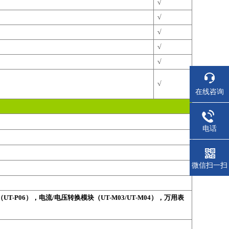
√
√
√
√
√
√
在线咨询
电话
微信扫一扫
（
UT-P06
），电流
/
电压转换模块（
UT-M03/UT-M04
），万用表