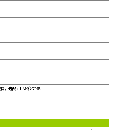
接口。选配：
LAN
和
GPIB