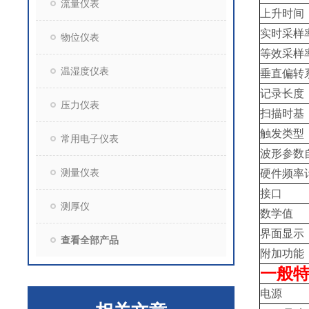
流量仪表
上升时间
实时采样
物位仪表
等效采样
温湿度仪表
垂直偏转
记录长度
压力仪表
扫描时基
触发类型
常用电子仪表
波形参数
测量仪表
硬件频率
接口
测厚仪
数学值
界面显示
查看全部产品
附加功能
一般
电源