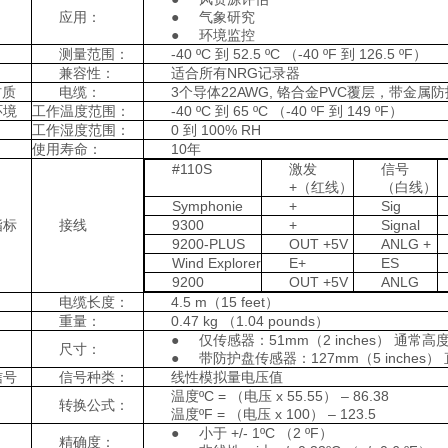
应用：
● 气象研究
● 环境监控
测量范围：
-40 ºC 到 52.5 ºC （-40 ºF 到 126.5 ºF）
兼容性：
适合所有NRG记录器
材质
电缆：
3个导体22AWG, 铬合金PVC覆层，带金属
环境
工作温度范围：
-40 ºC 到 65 ºC （-40 ºF 到 149 ºF）
工作湿度范围：
0 到 100% RH
使用寿命：
10年
#110S
激发
信号
+（红线）
（白线）
Symphonie
+
Sig
指标
接线
9300
+
Signal
9200-PLUS
OUT +5V
ANLG +
Wind Explorer
E+
ES
9200
OUT +5V
ANLG
电缆长度：
4.5 m（15 feet）
重量：
0.47 kg （1.04 pounds）
● 仅传感器：51mm（2 inches） 通常高度 x
尺寸：
● 带防护盘传感器：127mm（5 inches） 直径
信号
信号种类：
线性模拟量电压值
温度ºC = （电压 x 55.55） – 86.38
转换公式：
温度ºF = （电压 x 100） – 123.5
● 小于 +/- 1ºC （2 ºF）
精确度：