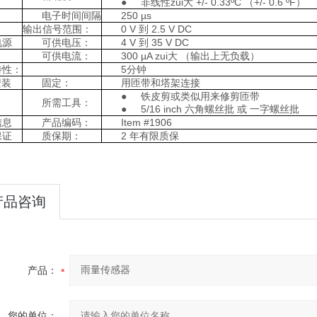
● 非线性zui大 +/- 0.33ºC （+/- 0.6 ºF）
电子时间间隔
250 µs
输出信号范围：
0 V 到 2.5 V DC
电源
可供电压：
4 V 到 35 V DC
可供电流：
300 µA zui大 （输出上无负载）
特性：
5分钟
安装
固定：
用匝带和塔架连接
● 铁皮剪或类似用来修剪匝带
所需工具：
● 5/16 inch 六角螺丝批 或 一字螺丝批
信息
产品编码：
Item #1906
保证
质保期：
2 年有限质保
产品咨询
产品：
您的单位：